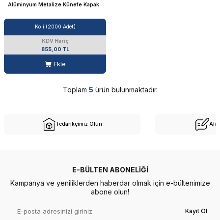
Alüminyum Metalize Künefe Kapak
Koli (2000 Adet)
KDV Hariç
855,00 TL
Ekle
Toplam
5
ürün bulunmaktadır.
Tedarikçimiz Olun
Afil
E-BÜLTEN ABONELIĞI
Kampanya ve yeniliklerden haberdar olmak için e-bültenimize
abone olun!
Kayıt Ol