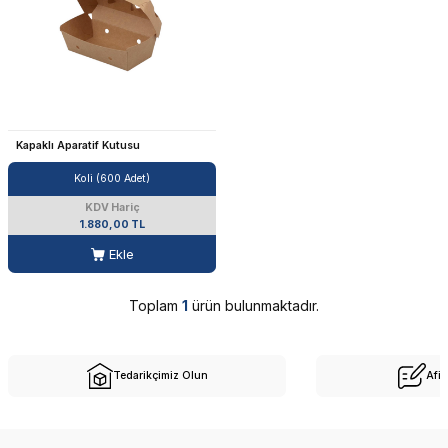
Kapaklı Aparatif Kutusu
Koli (600 Adet)
KDV Hariç
1.880,00 TL
Ekle
Toplam
1
ürün bulunmaktadır.
Tedarikçimiz Olun
Afil