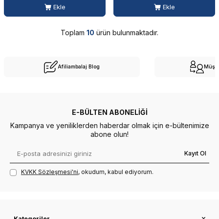
Ekle
Ekle
Toplam
10
ürün bulunmaktadır.
Afiliambalaj Blog
Müşte
E-BÜLTEN ABONELIĞI
Kampanya ve yeniliklerden haberdar olmak için e-bültenimize
abone olun!
Kayıt Ol
KVKK Sözleşmesi'ni
, okudum, kabul ediyorum.
Kategoriler