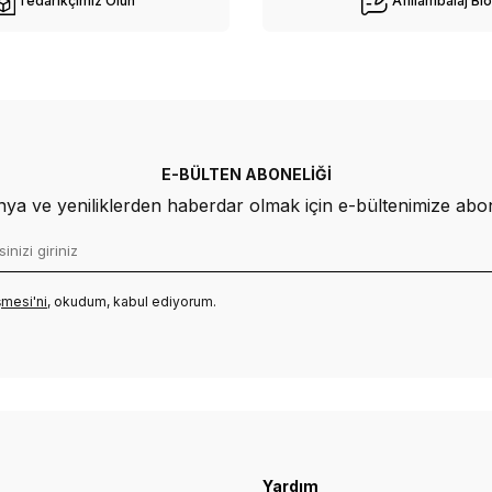
Tedarikçimiz Olun
Afiliambalaj Bl
E-BÜLTEN ABONELIĞI
a ve yeniliklerden haberdar olmak için e-bültenimize abo
mesi'ni
, okudum, kabul ediyorum.
Yardım