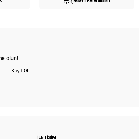
og
Müşteri Referansları
ne olun!
Kayıt Ol
İLETİŞİM