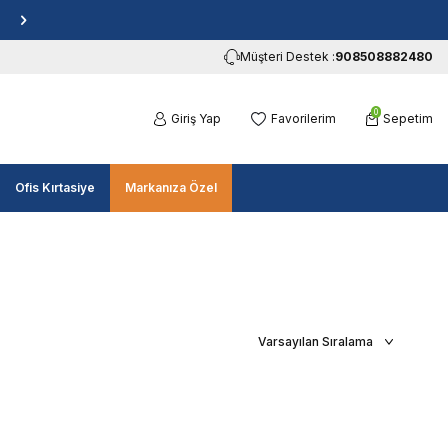
Müşteri Destek :
908508882480
0
Giriş Yap
Favorilerim
Sepetim
Ofis Kırtasiye
Markanıza Özel