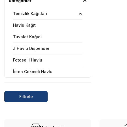
Kategoriler
Temizlik Kağıtları
Havlu Kağıt
Tuvalet Kağıdı
Z Havlu Dispenser
Fotoselli Havlu
İçten Çekmeli Havlu
Mini Jumbo Tuvalet Kağıdı
İçten Çekmeli Tuvalet Kağıdı
Filtrele
Klozet Kapak Örtüsü
Muayene Masa Örtüsü