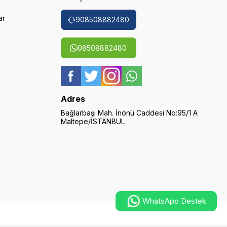
ar
908508882480
08508882480
Adres
Bağlarbaşı Mah. İnönü Caddesi No:95/1 A
Maltepe/İSTANBUL
WhatsApp Destek