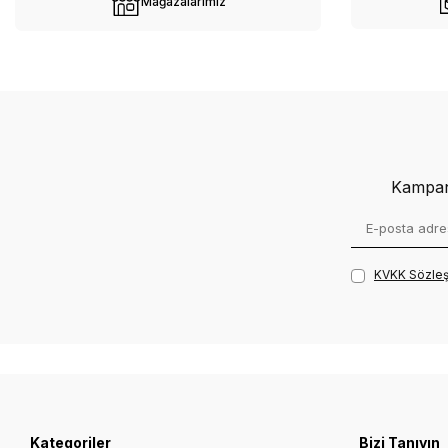
Mağazalarımız
Tümünü Gör
Kampany
KVKK Sözleş
Kategoriler
Bizi Tanıyın