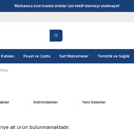
Markanıza özel baskılı ürünler için teklif istemeyi unutmayın!
 Kutuları
Poşet ve Çanta
Sarf Malzemeler
Temizlik ve Sağlık
rtüsü
akiler
İndirimdekiler
Yeni Gelenler
goriye ait ürün bulunmamaktadır.