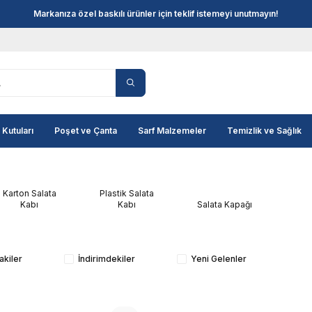
Markanıza özel baskılı ürünler için teklif istemeyi unutmayın!
 Kutuları
Poşet ve Çanta
Sarf Malzemeler
Temizlik ve Sağlık
Karton Salata
Plastik Salata
Kabı
Kabı
Salata Kapağı
akiler
İndirimdekiler
Yeni Gelenler