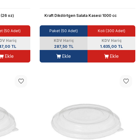
 (26 oz)
Kraft Dikdörtgen Salata Kasesi 1000 cc
t (50 Adet)
Paket (50 Adet)
Koli (300 Adet)
DV Hariç
KDV Hariç
KDV Hariç
47,00 TL
287,50 TL
1.635,00 TL
Ekle
Ekle
Ekle