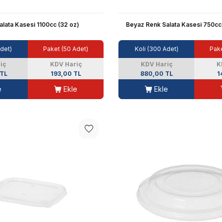
lata Kasesi 1100cc (32 oz)
Beyaz Renk Salata Kasesi 750cc
Adet)
Paket (50 Adet)
Koli (300 Adet)
Pake
iç
KDV Hariç
KDV Hariç
K
 TL
193,00 TL
880,00 TL
1
e
Ekle
Ekle