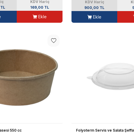
iç
KDV Hariç
KDV Hariç
K
 TL
169,00 TL
900,00 TL
e
Ekle
Ekle
Kasesi 550 cc
Folyoterm Servis ve Salata Şeff