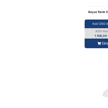
Beyaz Renk Sa
Koli (300 
KDV Har
1.158,00
Ekl