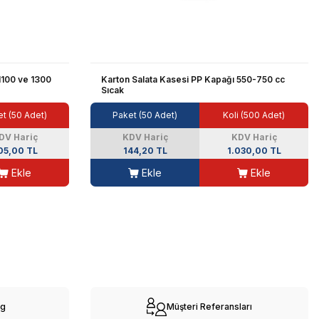
1100 ve 1300
Karton Salata Kasesi PP Kapağı 550-750 cc
Sıcak
t (50 Adet)
Paket (50 Adet)
Koli (500 Adet)
DV Hariç
KDV Hariç
KDV Hariç
05,00 TL
144,20 TL
1.030,00 TL
Ekle
Ekle
Ekle
og
Müşteri Referansları