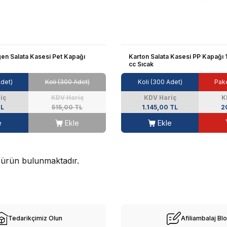
gen Salata Kasesi Pet Kapağı
Karton Salata Kasesi PP Kapağı 
cc Sıcak
Adet)
Koli (300 Adet)
Koli (300 Adet)
Pake
iç
KDV Hariç
KDV Hariç
K
TL
515,00 TL
1.145,00 TL
2
e
Ekle
Ekle
ürün bulunmaktadır.
Tedarikçimiz Olun
Afiliambalaj Bl