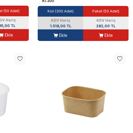
Kİ:300
t (50 Adet)
Koli (300 Adet)
Paket (50 Adet)
DV Hariç
KDV Hariç
KDV Hariç
95,00 TL
1.518,00 TL
282,00 TL
Ekle
Ekle
Ekle