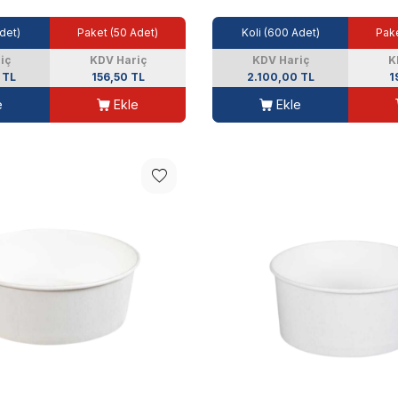
det)
Paket (50 Adet)
Koli (600 Adet)
Pake
iç
KDV Hariç
KDV Hariç
K
 TL
156,50 TL
2.100,00 TL
1
e
Ekle
Ekle