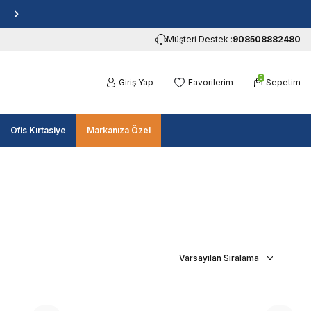
Müşteri Destek :
908508882480
0
Giriş Yap
Favorilerim
Sepetim
Ofis Kırtasiye
Markanıza Özel