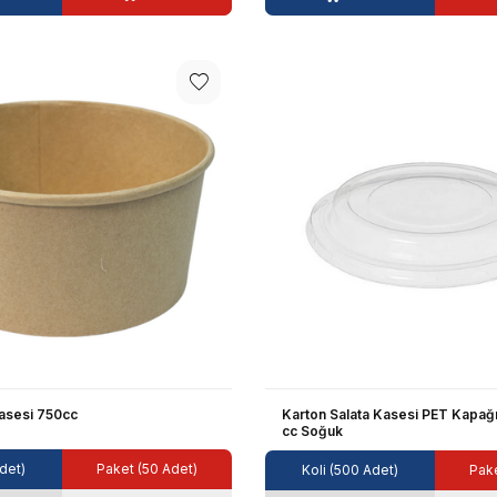
Kasesi 750cc
Karton Salata Kasesi PET Kapağı
cc Soğuk
det)
Paket (50 Adet)
Koli (500 Adet)
Pake