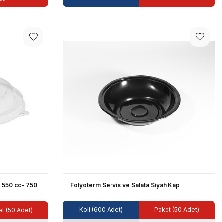
 550 cc- 750
Folyoterm Servis ve Salata Siyah Kap
Koli (600 Adet)
Paket (50 Adet)
t (50 Adet)