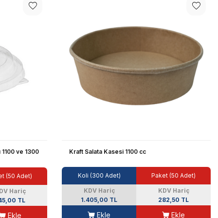
 1100 ve 1300
Kraft Salata Kasesi 1100 cc
Koli (300 Adet)
Paket (50 Adet)
t (50 Adet)
KDV Hariç
KDV Hariç
DV Hariç
1.405,00 TL
282,50 TL
45,00 TL
Ekle
Ekle
Ekle