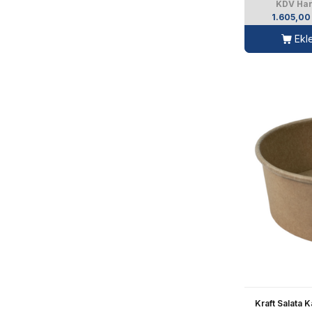
KDV Har
1.605,00
Ekl
Kraft Salata 