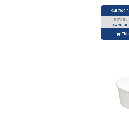
Koli (500 A
KDV Har
1.490,00
Ekl