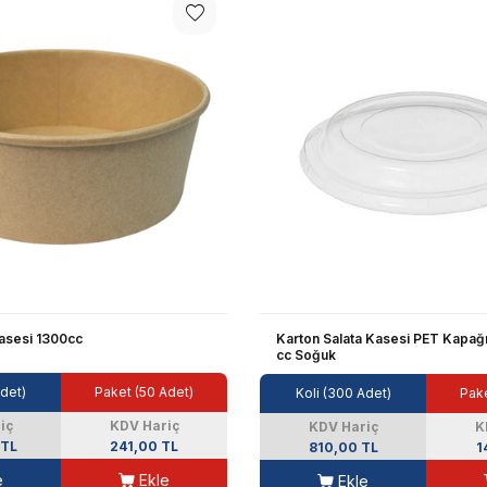
Kasesi 1300cc
Karton Salata Kasesi PET Kapağı
cc Soğuk
Adet)
Paket (50 Adet)
Koli (300 Adet)
Pake
iç
KDV Hariç
KDV Hariç
K
 TL
241,00 TL
810,00 TL
1
e
Ekle
Ekle