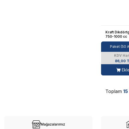
Kraft Dikdört
750-1000 cc
Paket (50 
KDV Har
86,00 
Ekl
Toplam
15
Mağazalarımız