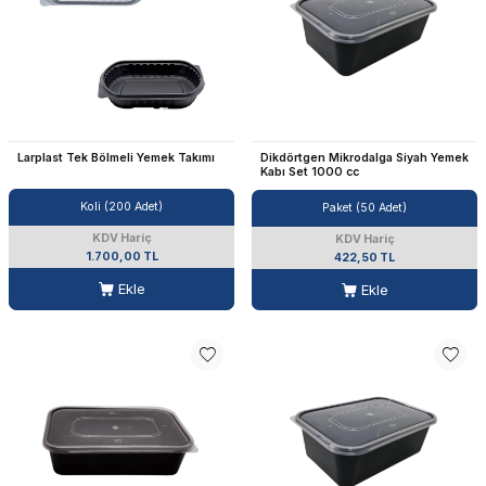
Larplast Tek Bölmeli Yemek Takımı
Dikdörtgen Mikrodalga Siyah Yemek
Kabı Set 1000 cc
Koli (200 Adet)
Paket (50 Adet)
KDV Hariç
KDV Hariç
1.700,00 TL
422,50 TL
Ekle
Ekle