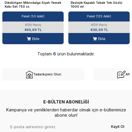
Dikdörtgen Mikrodalga Siyah Yemek
Ekolojik Kapaklı Tabak Tek Gözlü
Kabı Set 750 cc
1000 ml
Paket (50 Adet)
Paket (125 Adet)
KDV Hariç
KDV Hariç
405,00 TL
630,00 TL
Ekle
Ekle
Toplam
6
ürün bulunmaktadır.
Tedarikçimiz Olun
Afil
E-BÜLTEN ABONELIĞI
Kampanya ve yeniliklerden haberdar olmak için e-bültenimize
abone olun!
Kayıt Ol