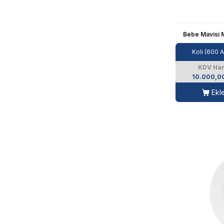
Bebe Mavisi M
Koli (600 
KDV Har
10.000,0
Ekl