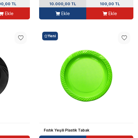
00,00 TL
10.000,00 TL
100,00 TL
Ekle
Ekle
Ekle
Yeni
Fıstık Yeşili Plastik Tabak