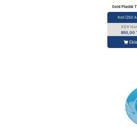
Gold Plastik 
Koli (250 A
KDV Har
850,00 
Ekl