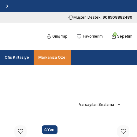
Müşteri Destek :
908508882480
0
Giriş Yap
Favorilerim
Sepetim
Ofis Kırtasiye
Markanıza Özel
Yeni