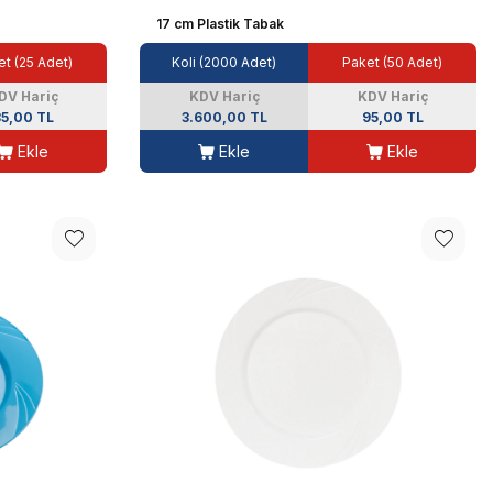
17 cm Plastik Tabak
t (25 Adet)
Koli (2000 Adet)
Paket (50 Adet)
DV Hariç
KDV Hariç
KDV Hariç
5,00 TL
3.600,00 TL
95,00 TL
Ekle
Ekle
Ekle