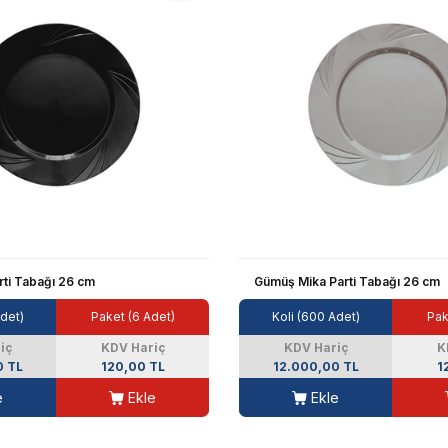
rti Tabağı 26 cm
Gümüş Mika Parti Tabağı 26 cm
Adet)
Paket (6 Adet)
Koli (600 Adet)
Pak
iç
KDV Hariç
KDV Hariç
K
0 TL
120,00 TL
12.000,00 TL
1
e
Ekle
Ekle