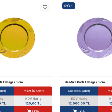
Yeni
ti Tabağı 26 cm
Lila Mika Parti Tabağı 26 cm
Adet)
Paket (6 Adet)
Koli (600 Adet)
Pak
iç
KDV Hariç
KDV Hariç
K
0 TL
120,00 TL
12.000,00 TL
1
e
Ekle
Ekle