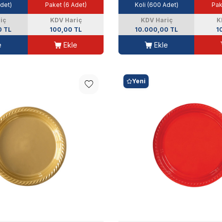
Adet)
Paket (6 Adet)
Koli (600 Adet)
Pak
iç
KDV Hariç
KDV Hariç
K
0 TL
100,00 TL
10.000,00 TL
1
e
Ekle
Ekle
Yeni