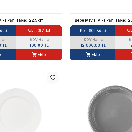
ika Parti Tabağı 22.5 cm
Bebe Mavisi Mika Parti Tabağı 2
Adet)
Paket (6 Adet)
Koli (600 Adet)
Pak
iç
KDV Hariç
KDV Hariç
K
0 TL
100,00 TL
12.000,00 TL
1
e
Ekle
Ekle