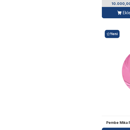
10.000,0
Ekl
Yeni
Pembe Mika P