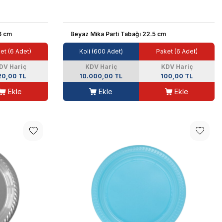
6 cm
Beyaz Mika Parti Tabağı 22.5 cm
et (6 Adet)
Koli (600 Adet)
Paket (6 Adet)
DV Hariç
KDV Hariç
KDV Hariç
20,00 TL
10.000,00 TL
100,00 TL
Ekle
Ekle
Ekle