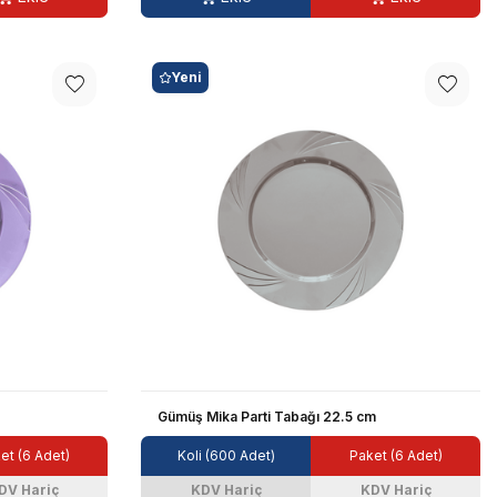
Yeni
Gümüş Mika Parti Tabağı 22.5 cm
et (6 Adet)
Koli (600 Adet)
Paket (6 Adet)
DV Hariç
KDV Hariç
KDV Hariç