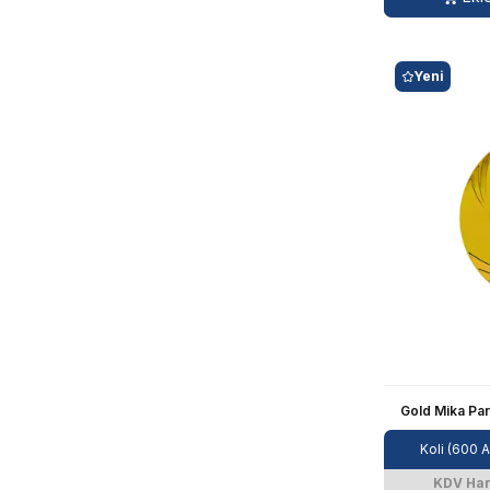
Yeni
Gold Mika Par
Koli (600 
KDV Har