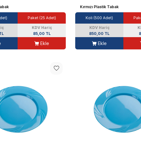
Tabak
Kırmızı Plastik Tabak
det)
Paket (25 Adet)
Koli (500 Adet)
Pake
iç
KDV Hariç
KDV Hariç
K
TL
85,00 TL
850,00 TL
8
e
Ekle
Ekle