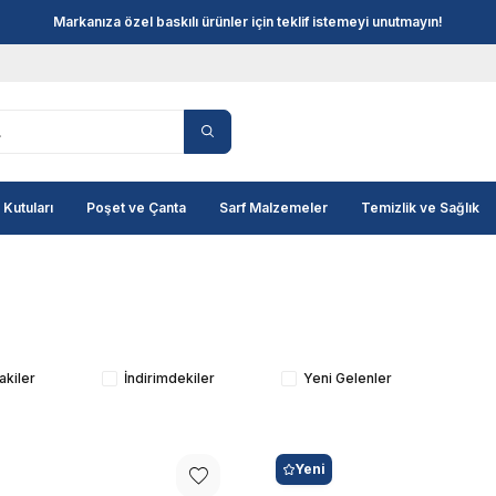
Markanıza özel baskılı ürünler için teklif istemeyi unutmayın!
 Kutuları
Poşet ve Çanta
Sarf Malzemeler
Temizlik ve Sağlık
akiler
İndirimdekiler
Yeni Gelenler
Yeni