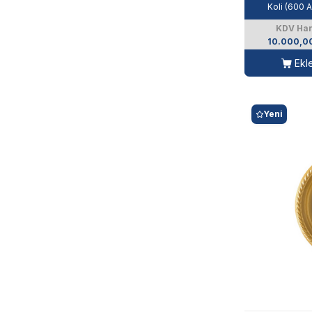
Koli (600 
KDV Har
10.000,0
Ekl
Yeni