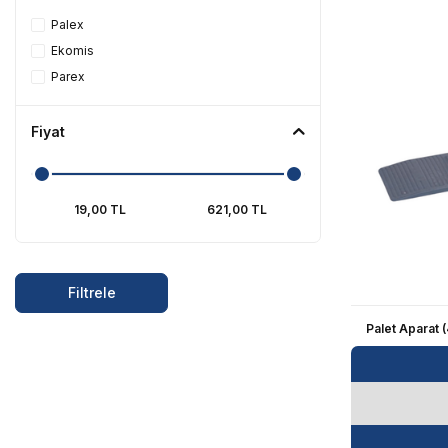
Yer Yıkama Pedi
Palex
Koruyucu Örtü
Ekomis
Parex
Tümünü Gör
Fiyat
Filtrele
Palet Aparat 