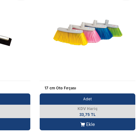
17 cm Oto Fırçası
Adet
KDV Hariç
33,75 TL
Ekle