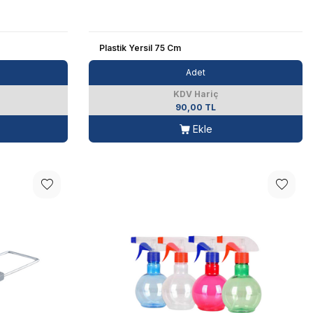
Plastik Yersil 75 Cm
Adet
KDV Hariç
90,00 TL
Ekle