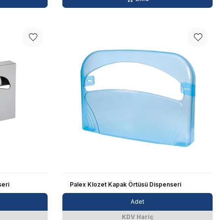
eri
Palex Klozet Kapak Örtüsü Dispenseri
Adet
KDV Hariç