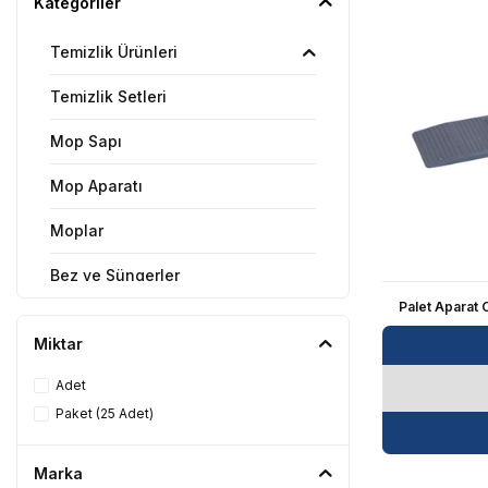
Kategoriler
Temizlik Ürünleri
Temizlik Setleri
Mop Sapı
Mop Aparatı
Moplar
Bez ve Süngerler
Palet Aparat
Çöp Torbaları
Miktar
Çöp Kovaları
Adet
Cam Temizleyiciler
Paket (25 Adet)
Temizlik Gereçleri ve Yedekleri
Marka