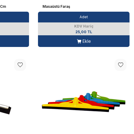
0 Cm
Masaüstü Faraş
Adet
KDV Hariç
25,00 TL
Ekle