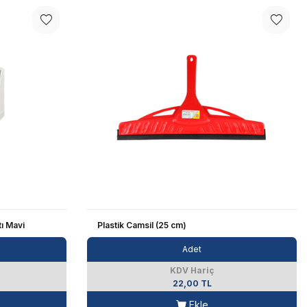
ı Mavi
Plastik Camsil (25 cm)
Adet
KDV Hariç
22,00 TL
Ekle