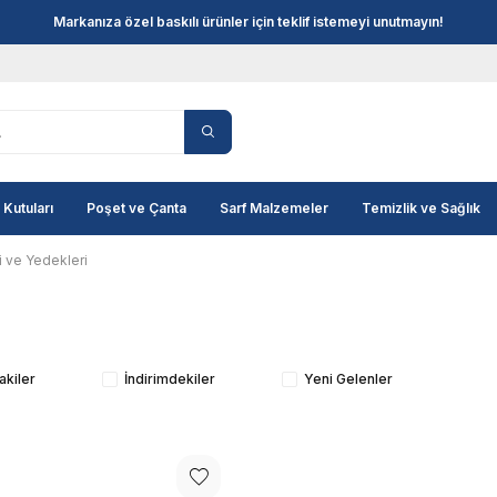
Markanıza özel baskılı ürünler için teklif istemeyi unutmayın!
 Kutuları
Poşet ve Çanta
Sarf Malzemeler
Temizlik ve Sağlık
i ve Yedekleri
akiler
İndirimdekiler
Yeni Gelenler