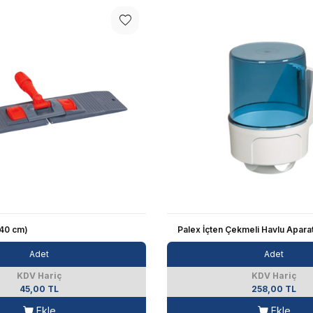
(40 cm)
Palex İçten Çekmeli Havlu Aparat
Adet
Adet
KDV Hariç
KDV Hariç
45,00 TL
258,00 TL
Ekle
Ekle