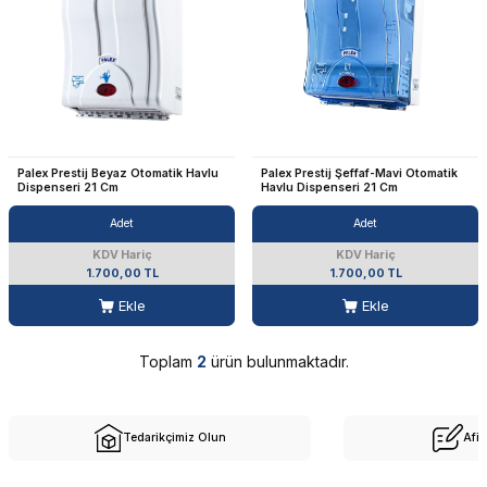
Palex Prestij Beyaz Otomatik Havlu
Palex Prestij Şeffaf-Mavi Otomatik
Dispenseri 21 Cm
Havlu Dispenseri 21 Cm
Adet
Adet
KDV Hariç
KDV Hariç
1.700,00 TL
1.700,00 TL
Ekle
Ekle
Toplam
2
ürün bulunmaktadır.
Tedarikçimiz Olun
Afil