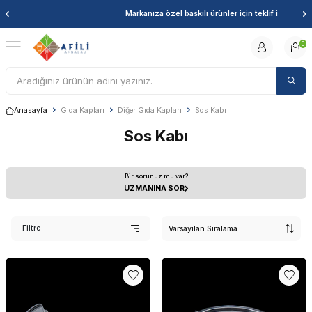
Markanıza özel baskılı ürünler için teklif istemeyi unutmayın!
0
Anasayfa
Gıda Kapları
Diğer Gıda Kapları
Sos Kabı
Sos Kabı
Bir sorunuz mu var?
UZMANINA SOR
Filtre