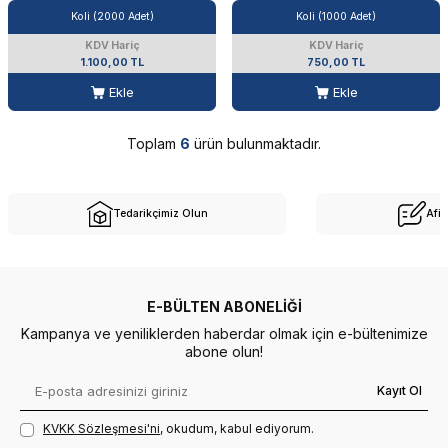
Koli (2000 Adet)
Koli (1000 Adet)
KDV Hariç
KDV Hariç
1.100,00 TL
750,00 TL
Ekle
Ekle
Toplam
6
ürün bulunmaktadır.
Tedarikçimiz Olun
Afil
E-BÜLTEN ABONELIĞI
Kampanya ve yeniliklerden haberdar olmak için e-bültenimize
abone olun!
Kayıt Ol
KVKK Sözleşmesi'ni
, okudum, kabul ediyorum.