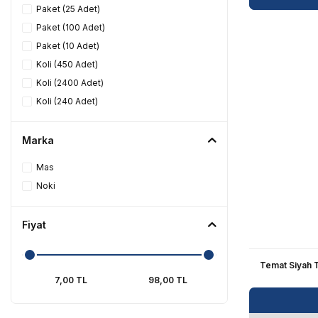
Paket (25 Adet)
Maket Bıçağı
Paket (100 Adet)
Paket (10 Adet)
Daksil
Koli (450 Adet)
Koli (2400 Adet)
Raptiye
Koli (240 Adet)
Yapışkanlı Not Kağıtları
Marka
Evrak Rafları
Mas
Masaüstü Set ve Kalemlik
Noki
Hesap Makineleri
Fiyat
Küp Not Kağıtları
Temat Siyah 