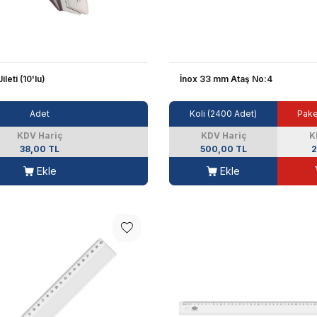
leti (10'lu)
İnox 33 mm Ataş No:4
Adet
Koli (2400 Adet)
Pake
KDV Hariç
KDV Hariç
K
38,00 TL
500,00 TL
2
Ekle
Ekle