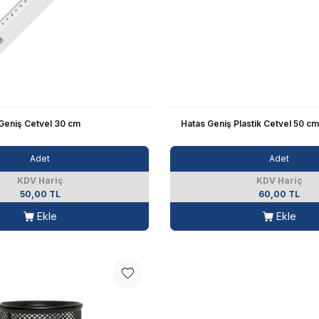
 Geniş Cetvel 30 cm
Hatas Geniş Plastik Cetvel 50 cm
Adet
Adet
KDV Hariç
KDV Hariç
50,00 TL
60,00 TL
Ekle
Ekle