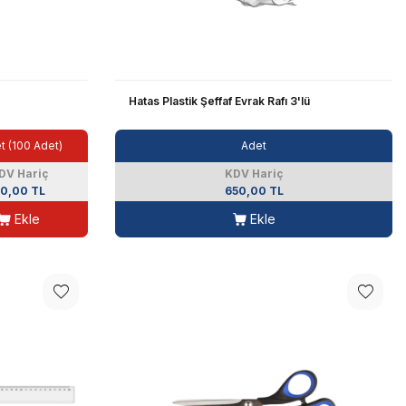
Hatas Plastik Şeffaf Evrak Rafı 3'lü
t (100 Adet)
Adet
DV Hariç
KDV Hariç
0,00 TL
650,00 TL
Ekle
Ekle