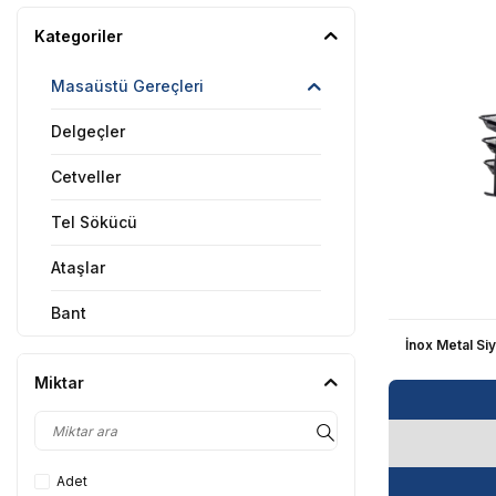
Kategoriler
Masaüstü Gereçleri
Delgeçler
Cetveller
Tel Sökücü
Ataşlar
Bant
İnox Metal Siy
Bant Kesici
Miktar
Zımbalar
Zımba Telleri
Adet
Makas Bıçağı