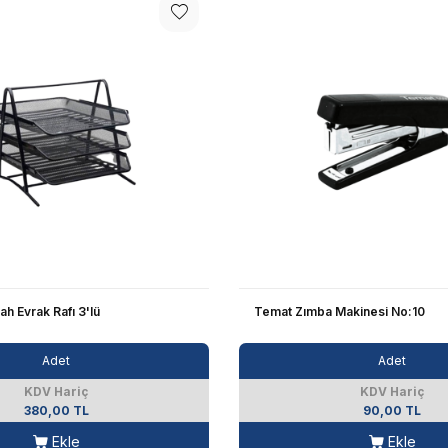
ah Evrak Rafı 3'lü
Temat Zımba Makinesi No:10
Adet
Adet
KDV Hariç
KDV Hariç
380,00 TL
90,00 TL
Ekle
Ekle