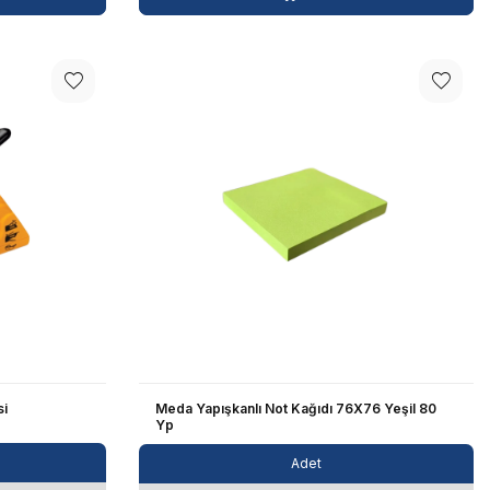
si
Meda Yapışkanlı Not Kağıdı 76X76 Yeşil 80
Yp
Adet