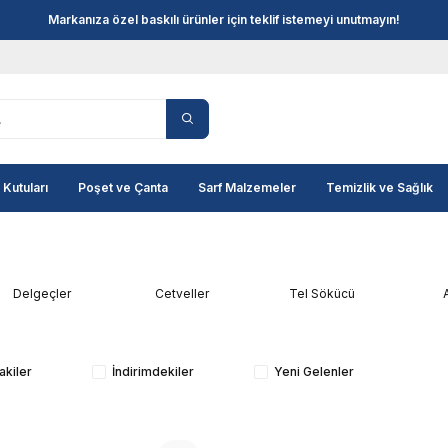
Markanıza özel baskılı ürünler için teklif istemeyi unutmayın!
 Kutuları
Poşet ve Çanta
Sarf Malzemeler
Temizlik ve Sağlık
Delgeçler
Cetveller
Tel Sökücü
akiler
İndirimdekiler
Yeni Gelenler