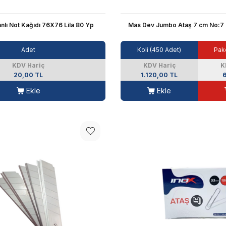
lı Not Kağıdı 76X76 Lila 80 Yp
Mas Dev Jumbo Ataş 7 cm No:7
Adet
Koli (450 Adet)
Pake
KDV Hariç
KDV Hariç
K
20,00 TL
1.120,00 TL
6
Ekle
Ekle