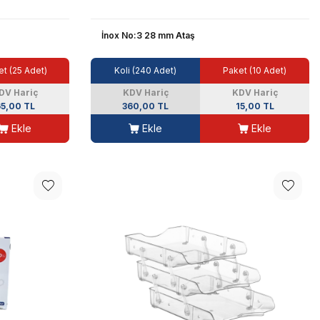
İnox No:3 28 mm Ataş
t (25 Adet)
Koli (240 Adet)
Paket (10 Adet)
DV Hariç
KDV Hariç
KDV Hariç
5,00 TL
360,00 TL
15,00 TL
Ekle
Ekle
Ekle