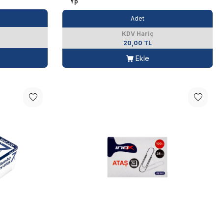
Yp
Adet
KDV Hariç
20,00 TL
Ekle