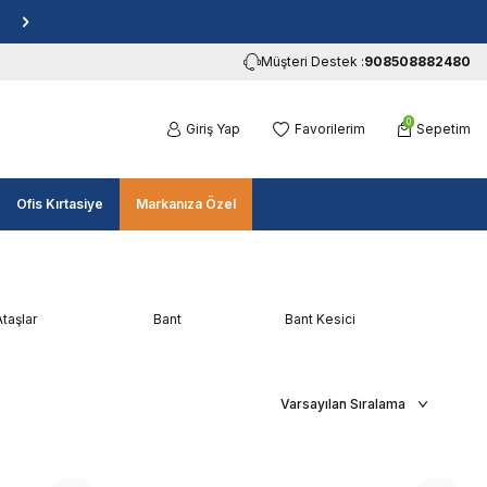
Müşteri Destek :
908508882480
0
Giriş Yap
Favorilerim
Sepetim
Ofis Kırtasiye
Markanıza Özel
Ataşlar
Bant
Bant Kesici
Zımbal