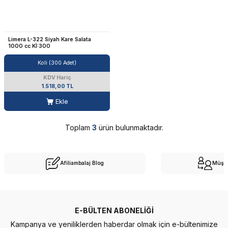
Limera L-322 Siyah Kare Salata
1000 cc Kİ:300
Koli (300 Adet)
KDV Hariç
1.518,00 TL
Ekle
Toplam
3
ürün bulunmaktadır.
Afiliambalaj Blog
Müşte
E-BÜLTEN ABONELIĞI
Kampanya ve yeniliklerden haberdar olmak için e-bültenimize