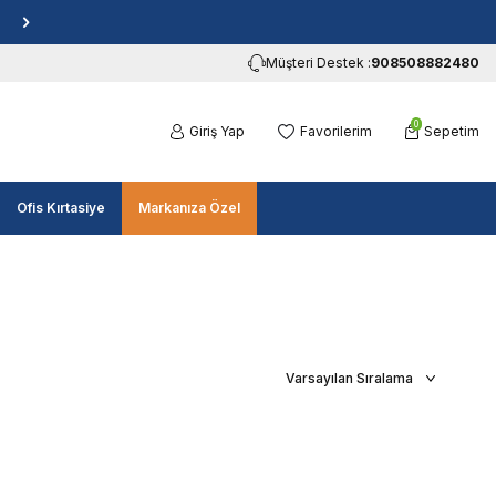
Müşteri Destek :
908508882480
0
Giriş Yap
Favorilerim
Sepetim
Ofis Kırtasiye
Markanıza Özel