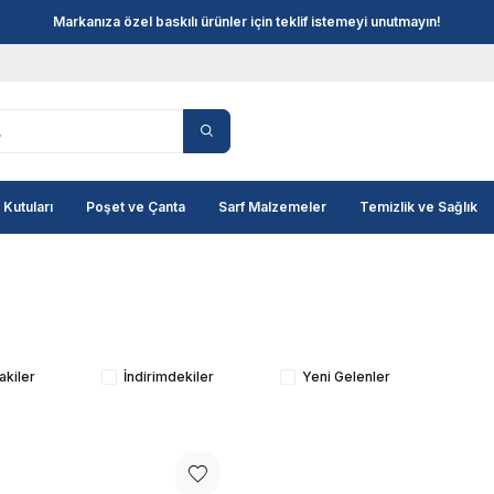
Markanıza özel baskılı ürünler için teklif istemeyi unutmayın!
 Kutuları
Poşet ve Çanta
Sarf Malzemeler
Temizlik ve Sağlık
akiler
İndirimdekiler
Yeni Gelenler