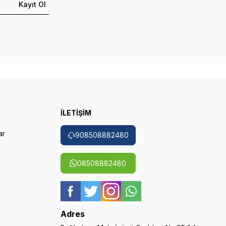
Kayıt Ol
İLETİŞİM
ar
908508882480
08508882480
Adres