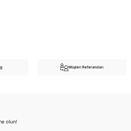
og
Müşteri Referansları
ne olun!