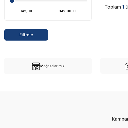
Toplam
1
ü
Filtrele
Mağazalarımız
Kampany