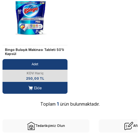
Bingo Bulaşık Makinası Tableti 50'li
Kapsül
Adet
KDV Hariç
250,00 TL
Ekle
Toplam
1
ürün bulunmaktadır.
Tedarikçimiz Olun
Afil