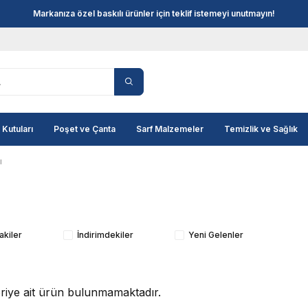
Markanıza özel baskılı ürünler için teklif istemeyi unutmayın!
 Kutuları
Poşet ve Çanta
Sarf Malzemeler
Temizlik ve Sağlık
ı
akiler
İndirimdekiler
Yeni Gelenler
goriye ait ürün bulunmamaktadır.