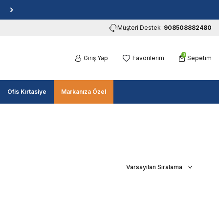
Müşteri Destek :
908508882480
0
Giriş Yap
Favorilerim
Sepetim
Ofis Kırtasiye
Markanıza Özel