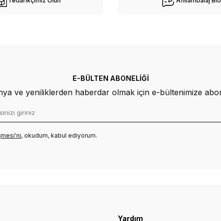
Tedarikçimiz Olun
Afiliambalaj Bl
E-BÜLTEN ABONELIĞI
a ve yeniliklerden haberdar olmak için e-bültenimize abo
mesi'ni
, okudum, kabul ediyorum.
Yardım