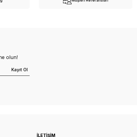
og
Müşteri Referansları
ne olun!
Kayıt Ol
İLETİŞİM