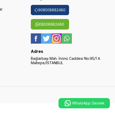
ar
908508882480
08508882480
Adres
Bağlarbaşı Mah. İnönü Caddesi No:95/1 A
Maltepe/İSTANBUL
WhatsApp Destek