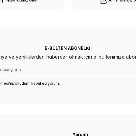
Tedarikçimiz Olun
Afiliambalaj Bl
E-BÜLTEN ABONELIĞI
a ve yeniliklerden haberdar olmak için e-bültenimize abo
mesi'ni
, okudum, kabul ediyorum.
Yardım