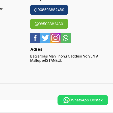
ar
908508882480
08508882480
Adres
Bağlarbaşı Mah. İnönü Caddesi No:95/1 A
Maltepe/İSTANBUL
WhatsApp Destek