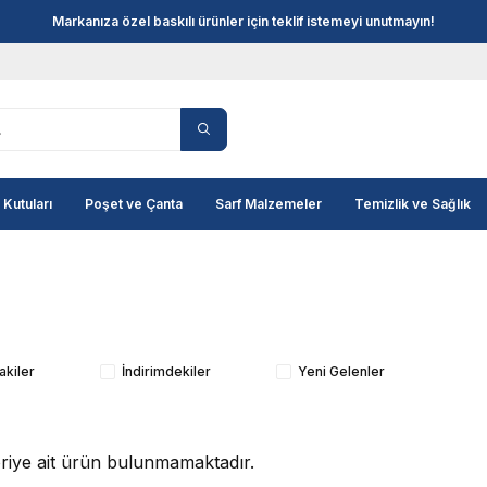
Markanıza özel baskılı ürünler için teklif istemeyi unutmayın!
 Kutuları
Poşet ve Çanta
Sarf Malzemeler
Temizlik ve Sağlık
akiler
İndirimdekiler
Yeni Gelenler
goriye ait ürün bulunmamaktadır.