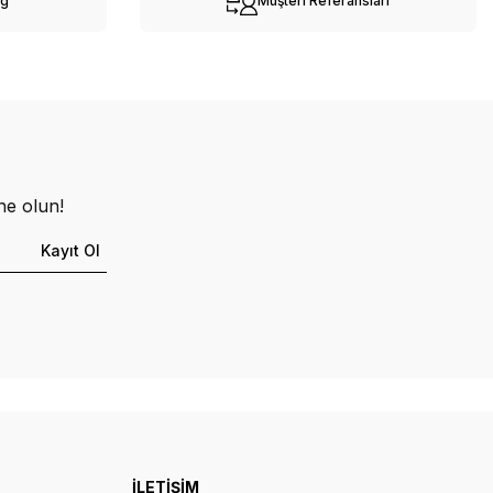
og
Müşteri Referansları
ne olun!
Kayıt Ol
İLETİŞİM