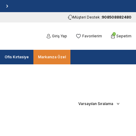
Müşteri Destek :
908508882480
0
Giriş Yap
Favorilerim
Sepetim
Ofis Kırtasiye
Markanıza Özel