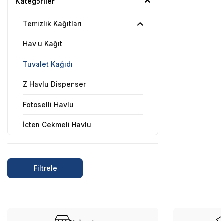
Kategoriler
Temizlik Kağıtları
Havlu Kağıt
Tuvalet Kağıdı
Z Havlu Dispenser
Fotoselli Havlu
İçten Çekmeli Havlu
Mini Jumbo Tuvalet Kağıdı
İçten Çekmeli Tuvalet Kağıdı
Filtrele
Klozet Kapak Örtüsü
Muayene Masa Örtüsü