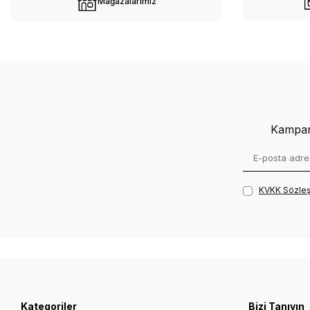
Mağazalarımız
Tümünü Gör
Kampany
KVKK Sözleş
Kategoriler
Bizi Tanıyın