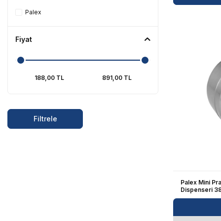
Palex
Köpük Sabun Dispenserleri
El Kurutma Makineleri
Fiyat
Kokulandırma Sistemleri
Tümünü Gör
Filtrele
Palex Mini Pra
Dispenseri 3