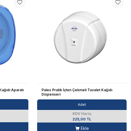
Kağıdı Aparatı
Palex Pratik İçten Çekmeli Tuvalet Kağıdı
Dispenseri
Adet
KDV Hariç
225,00 TL
Ekle