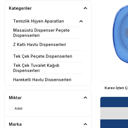
Kategoriler
Temizlik Hijyen Aparatları
Masaüstü Dispenser Peçete
Dispenserleri
Z Katlı Havlu Dispenserleri
Tek Çek Peçete Dispenserleri
Tek Çek Tuvalet Kağıdı
Dispenserleri
Hareketli Havlu Dispenserleri
Karex İçten Ç
İçten Çekmeli Havlu Dispenserleri
Miktar
Jumbo Tuvalet Kağıdı
Dispenserleri
Adet
Cimri Tuvalet Kağıdı Dispenserleri
Marka
Sıvı Sabun Dispenserleri