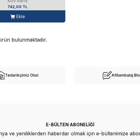
KDV Hariç
742,00 TL
Ekle
rün bulunmaktadır.
Tedarikçimiz Olun
Afiliambalaj Bl
E-BÜLTEN ABONELIĞI
a ve yeniliklerden haberdar olmak için e-bültenimize abo