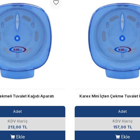
ekmeli Tuvalet Kağıdı Aparatı
Karex Mini İçten Çekme Tuvalet 
Adet
Adet
KDV Hariç
KDV Hariç
213,00 TL
157,00 TL
Ekle
Ekle