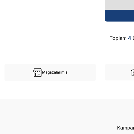
Toplam
4
ü
Mağazalarımız
Kampany