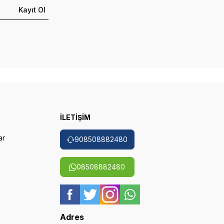
Kayıt Ol
İLETİŞİM
ar
908508882480
08508882480
Adres