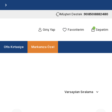
Müşteri Destek :
908508882480
0
Giriş Yap
Favorilerim
Sepetim
Ofis Kırtasiye
Markanıza Özel