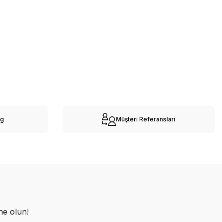
og
Müşteri Referansları
ne olun!