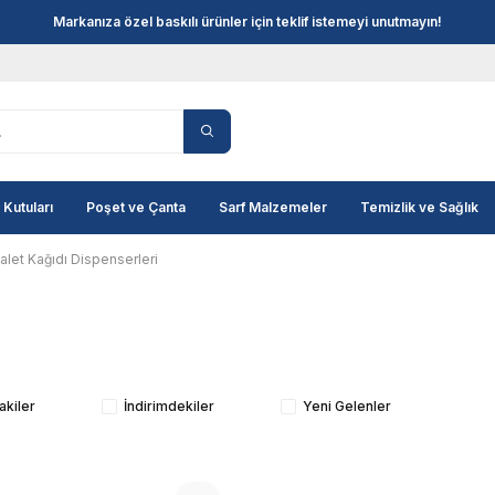
Markanıza özel baskılı ürünler için teklif istemeyi unutmayın!
 Kutuları
Poşet ve Çanta
Sarf Malzemeler
Temizlik ve Sağlık
alet Kağıdı Dispenserleri
akiler
İndirimdekiler
Yeni Gelenler