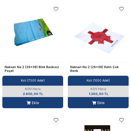
Naksan No:2 (26x38) Blok Baskısız
Naksan No:2 (26x38) Kalın Çok
Poşet
Renk
Koli (7500 Adet)
Koli (1000 Adet)
KDV Hariç
KDV Hariç
2.650,00 TL
1.200,00 TL
Ekle
Ekle