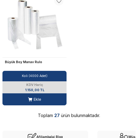
Büyük Boy Manav Rulo
Koli (4000 Adet)
KDV Hariç
1.150,00 TL
Ekle
Toplam
27
ürün bulunmaktadır.
Afiliambalaj Blog
Müşte