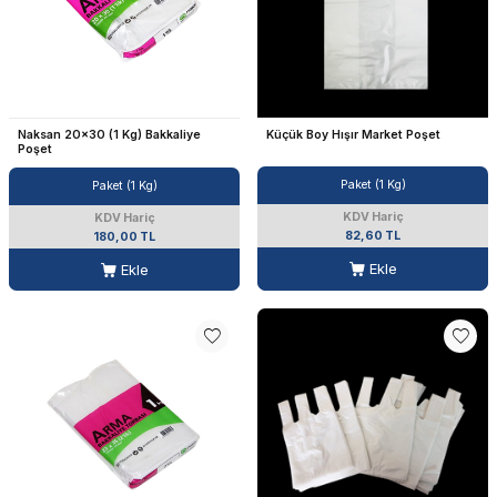
Naksan 20x30 (1 Kg) Bakkaliye
Küçük Boy Hışır Market Poşet
Poşet
Paket (1 Kg)
Paket (1 Kg)
KDV Hariç
KDV Hariç
82,60 TL
180,00 TL
Ekle
Ekle