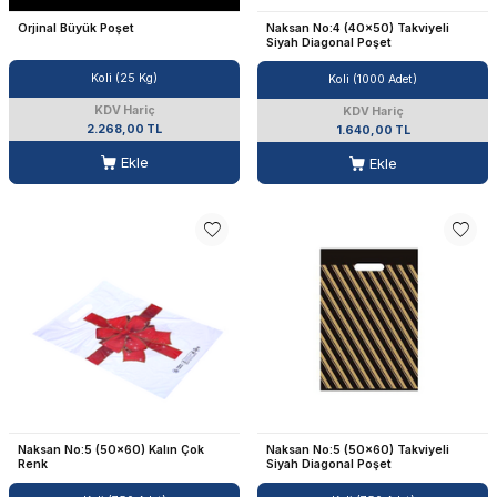
Orjinal Büyük Poşet
Naksan No:4 (40x50) Takviyeli
Siyah Diagonal Poşet
Koli (25 Kg)
Koli (1000 Adet)
KDV Hariç
KDV Hariç
2.268,00 TL
1.640,00 TL
Ekle
Ekle
Naksan No:5 (50x60) Kalın Çok
Naksan No:5 (50x60) Takviyeli
Renk
Siyah Diagonal Poşet