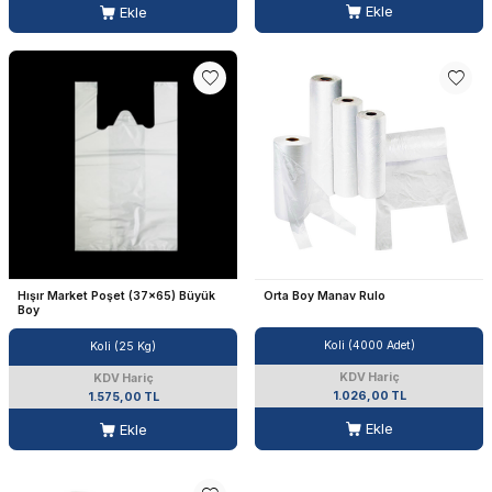
Ekle
Ekle
Hışır Market Poşet (37x65) Büyük
Orta Boy Manav Rulo
Boy
Koli (4000 Adet)
Koli (25 Kg)
KDV Hariç
KDV Hariç
1.026,00 TL
1.575,00 TL
Ekle
Ekle