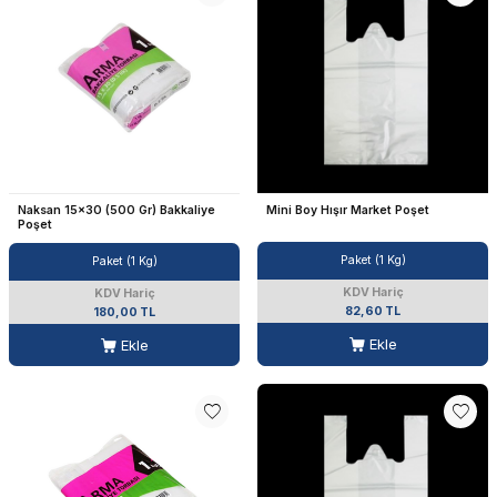
Naksan 15x30 (500 Gr) Bakkaliye
Mini Boy Hışır Market Poşet
Poşet
Paket (1 Kg)
Paket (1 Kg)
KDV Hariç
KDV Hariç
82,60 TL
180,00 TL
Ekle
Ekle