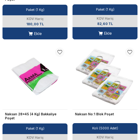
Paket (1 Kg)
Paket (1 Kg)
KDV Hariç
KDV Hariç
82,60 TL
180,00 TL
Ekle
Ekle
Naksan 28x45 (4 Kg) Bakkaliye
Naksan No:1 Blok Poşet
Poşet
Koli (5000 Adet)
Paket (1 Kg)
KDV Hariç
KDV Hariç