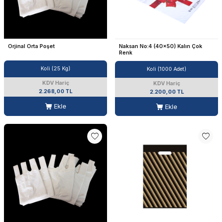
Orjinal Orta Poşet
Naksan No:4 (40x50) Kalın Çok
Renk
Koli (25 Kg)
Koli (1000 Adet)
KDV Hariç
KDV Hariç
2.268,00 TL
2.200,00 TL
Ekle
Ekle