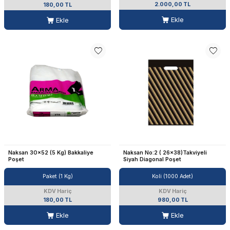
2.000,00 TL
180,00 TL
Ekle
Ekle
Naksan 30x52 (5 Kg) Bakkaliye
Naksan No:2 ( 26x38)Takviyeli
Poşet
Siyah Diagonal Poşet
Paket (1 Kg)
Koli (1000 Adet)
KDV Hariç
KDV Hariç
180,00 TL
980,00 TL
Ekle
Ekle