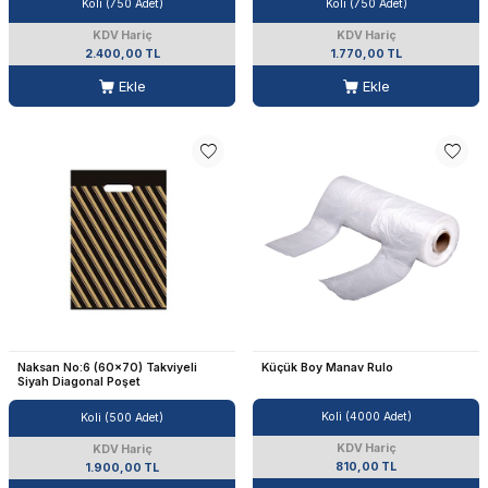
Koli (750 Adet)
Koli (750 Adet)
KDV Hariç
KDV Hariç
2.400,00 TL
1.770,00 TL
Ekle
Ekle
Naksan No:6 (60x70) Takviyeli
Küçük Boy Manav Rulo
Siyah Diagonal Poşet
Koli (4000 Adet)
Koli (500 Adet)
KDV Hariç
KDV Hariç
810,00 TL
1.900,00 TL