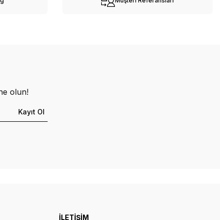
og
Müşteri Referansları
ne olun!
Kayıt Ol
İLETİŞİM