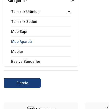
Kategoriler
Temizlik Ürünleri
Temizlik Setleri
Mop Sapı
Mop Aparatı
Moplar
Bez ve Süngerler
Çöp Torbaları
Çöp Kovaları
Filtrele
Cam Temizleyiciler
Temizlik Gereçleri ve Yedekleri