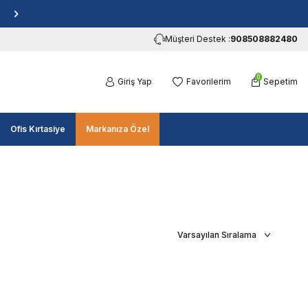
Müşteri Destek :
908508882480
0
Giriş Yap
Favorilerim
Sepetim
Ofis Kırtasiye
Markanıza Özel