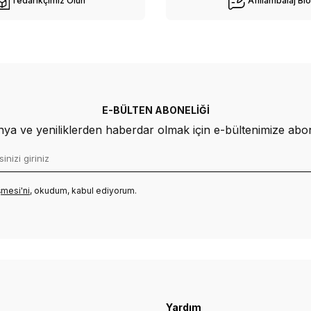
Tedarikçimiz Olun
Afiliambalaj Bl
E-BÜLTEN ABONELIĞI
a ve yeniliklerden haberdar olmak için e-bültenimize abo
mesi'ni
, okudum, kabul ediyorum.
Yardım