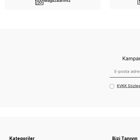
Mağazalarımız
Yer Yıkama Pedi
Koruyucu Örtü
Tümünü Gör
Kampany
KVKK Sözleş
Kategoriler
Bizi Tanıyın