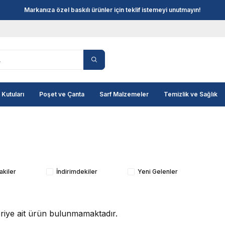
Markanıza özel baskılı ürünler için teklif istemeyi unutmayın!
 Kutuları
Poşet ve Çanta
Sarf Malzemeler
Temizlik ve Sağlık
akiler
İndirimdekiler
Yeni Gelenler
goriye ait ürün bulunmamaktadır.