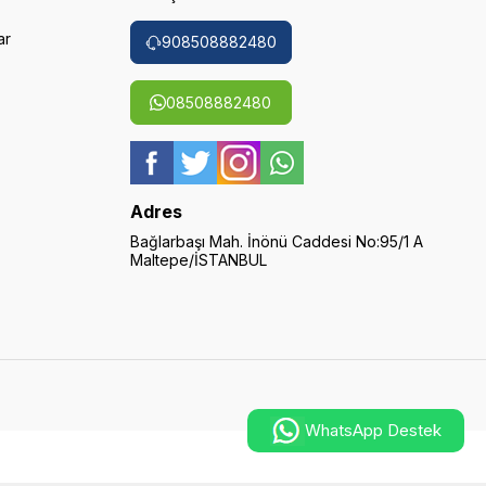
ar
908508882480
08508882480
Adres
Bağlarbaşı Mah. İnönü Caddesi No:95/1 A
Maltepe/İSTANBUL
WhatsApp Destek