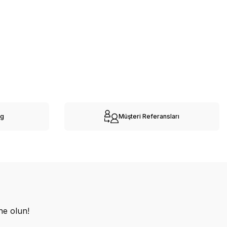
og
Müşteri Referansları
ne olun!