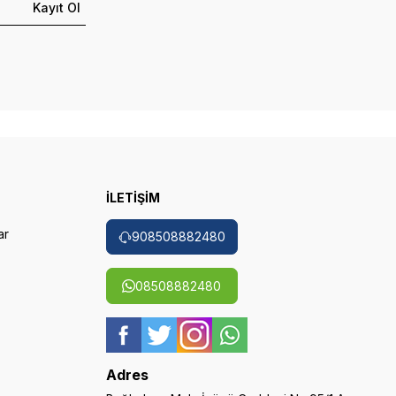
Kayıt Ol
İLETİŞİM
ar
908508882480
08508882480
Adres