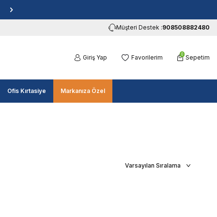
Müşteri Destek :
908508882480
0
Giriş Yap
Favorilerim
Sepetim
Ofis Kırtasiye
Markanıza Özel