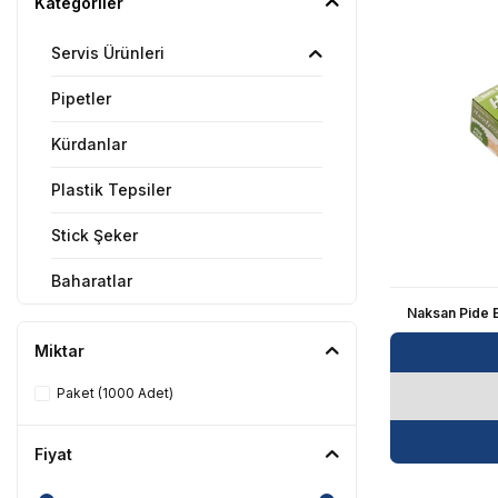
Kategoriler
Servis Ürünleri
Pipetler
Kürdanlar
Plastik Tepsiler
Stick Şeker
Baharatlar
Naksan Pide 
Tek Kullanımlık Masa Örtüleri
Miktar
Dürüm ve Burger Poşeti
Paket (1000 Adet)
Tümünü Gör
Fiyat