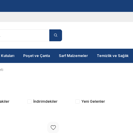
Markanıza özel baskılı ürünler için teklif istemeyi unutmayın!
 Kutuları
Poşet ve Çanta
Sarf Malzemeler
Temizlik ve Sağlık
ti
akiler
İndirimdekiler
Yeni Gelenler