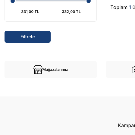
Toplam
1
ü
Filtrele
Mağazalarımız
Kampany