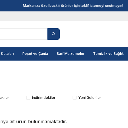
Markanıza özel baskılı ürünler için teklif istemeyi unutmayın!
 Kutuları
Poşet ve Çanta
Sarf Malzemeler
Temizlik ve Sağlık
akiler
İndirimdekiler
Yeni Gelenler
goriye ait ürün bulunmamaktadır.