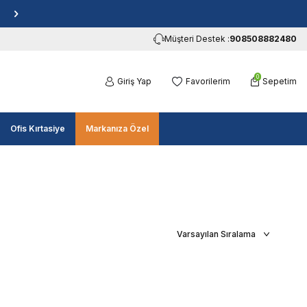
Müşteri Destek :
908508882480
0
Giriş Yap
Favorilerim
Sepetim
Ofis Kırtasiye
Markanıza Özel