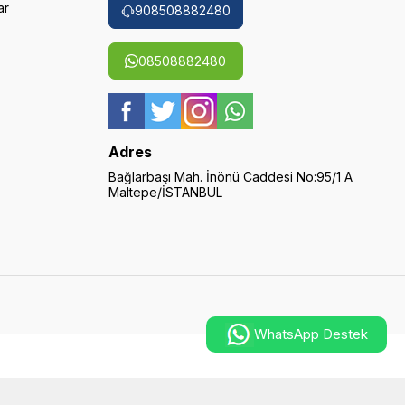
ar
908508882480
08508882480
Adres
Bağlarbaşı Mah. İnönü Caddesi No:95/1 A
Maltepe/İSTANBUL
WhatsApp Destek