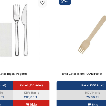
Yeni
(Çatal-Bıçak-Peçete)
Tahta Çatal 16 cm 100'lü Paket
Adet)
Paket (100 Adet)
Paket (100 Adet)
iç
KDV Hariç
KDV Hariç
 TL
285,00 TL
75,00 TL
e
Ekle
Ekle