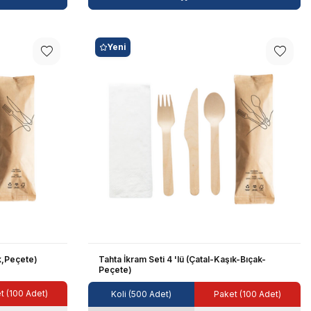
Yeni
ak,Peçete)
Tahta İkram Seti 4 'lü (Çatal-Kaşık-Bıçak-
Peçete)
t (100 Adet)
Koli (500 Adet)
Paket (100 Adet)