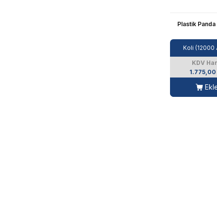
Plastik Panda
Koli (12000
KDV Har
1.775,00
Ekl