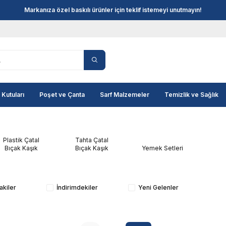
Markanıza özel baskılı ürünler için teklif istemeyi unutmayın!
 Kutuları
Poşet ve Çanta
Sarf Malzemeler
Temizlik ve Sağlık
Plastik Çatal
Tahta Çatal
Bıçak Kaşık
Bıçak Kaşık
Yemek Setleri
akiler
İndirimdekiler
Yeni Gelenler