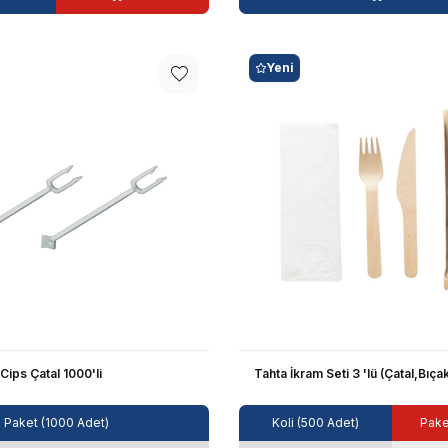
Yeni
Cips Çatal 1000'li
Tahta İkram Seti 3 'lü (Çatal,Bıç
Paket (1000 Adet)
Koli (500 Adet)
Pake