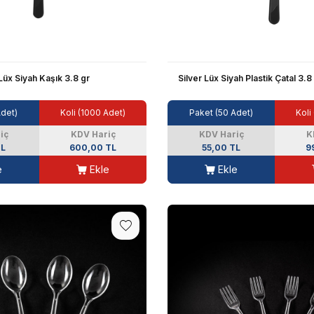
 Lüx Siyah Kaşık 3.8 gr
Silver Lüx Siyah Plastik Çatal 3.8
Adet)
Koli (1000 Adet)
Paket (50 Adet)
Koli
iç
KDV Hariç
KDV Hariç
K
TL
600,00 TL
55,00 TL
9
e
Ekle
Ekle