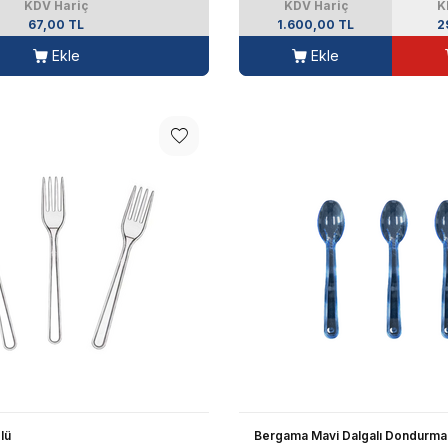
KDV Hariç
KDV Hariç
K
67,00 TL
1.600,00 TL
2
Ekle
Ekle
lü
Bergama Mavi Dalgalı Dondurma