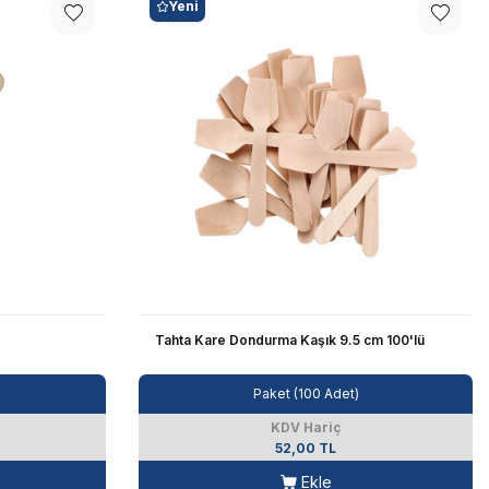
Yeni
Tahta Kare Dondurma Kaşık 9.5 cm 100'lü
Paket (100 Adet)
KDV Hariç
52,00 TL
Ekle