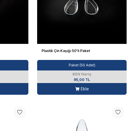
Plastik Çin Kaşığı 50'li Paket
Paket (50 Adet)
KDV Hariç
95,00 TL
Ekle