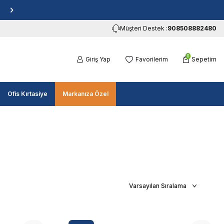
Müşteri Destek :
908508882480
0
Giriş Yap
Favorilerim
Sepetim
Ofis Kırtasiye
Markanıza Özel