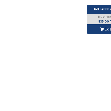
Koli (4000 
KDV Har
835,00 
Ekl