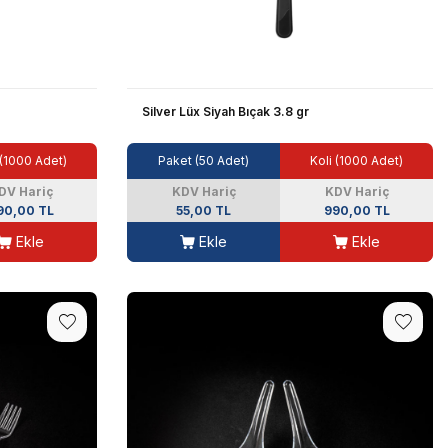
Silver Lüx Siyah Bıçak 3.8 gr
 (1000 Adet)
Paket (50 Adet)
Koli (1000 Adet)
DV Hariç
KDV Hariç
KDV Hariç
90,00 TL
55,00 TL
990,00 TL
Ekle
Ekle
Ekle