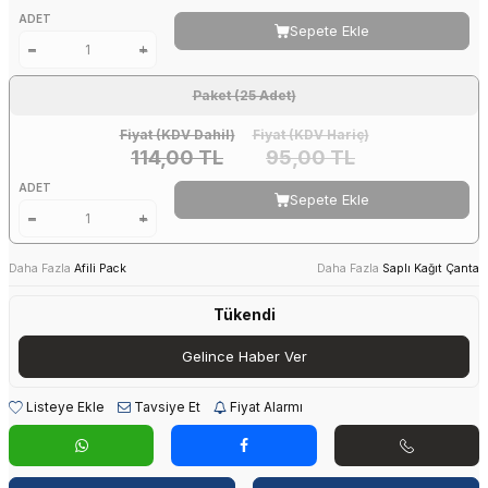
ADET
Sepete Ekle
Paket (25 Adet)
Fiyat (KDV Dahil)
Fiyat (KDV Hariç)
114,00 TL
95,00 TL
ADET
Sepete Ekle
Daha Fazla
Afili Pack
Daha Fazla
Saplı Kağıt Çanta
Tükendi
Gelince Haber Ver
Listeye Ekle
Tavsiye Et
Fiyat Alarmı