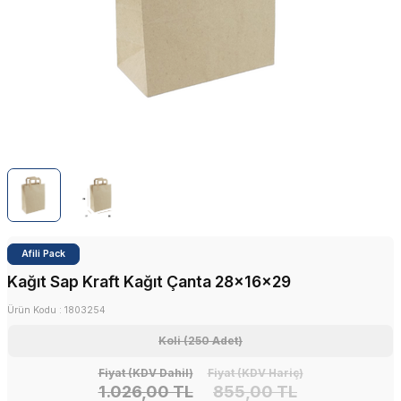
Afili Pack
Kağıt Sap Kraft Kağıt Çanta 28x16x29
Ürün Kodu :
1803254
Koli (250 Adet)
Fiyat (KDV Dahil)
Fiyat (KDV Hariç)
1.026,00 TL
855,00 TL