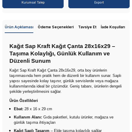
Kurumsal Talep
Export
Ürün Açıklaması
Ödeme Seçenekleri
Tavsiye Et
İade Koşulları
Kağıt Sap Kraft Kağıt Çanta 28x16x29 –
Taşıma Kolaylığı, Günlük Kullanım ve
Düzenli Sunum
Kağıt Sap Kraft Kağıt Çanta 28x16x29, orta boy ürünlerin
taşınmasında hem pratik hem de düzenli bir kullanım sunar. Saplı
yapısı sayesinde kolay taşınır, günlük servislerde veya mağaza
kullanımlarında ideal bir çözümdür. Geniş tabanı, ürünlerin dengeli
şekilde yerleştirilmesini sağlar.
Ürün Özellikleri
Ebat:
28 x 16 x 29 cm
Kullanım Alanı:
Gıda paketleri, kutulu ürünler, mağaza ve
günlük taşıma ihtiyaçları
Kağıt Saplı Tasarım
– Elde taşıma kolaylığı sağlar